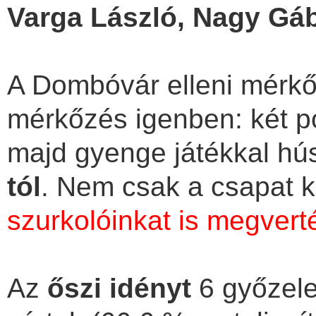
Varga László, Nagy Gá
A Dombóvár elleni mérkő
mérkőzés igenben: két po
majd gyenge játékkal hú
tól
. Nem csak a csapat k
szurkolóinkat is megvert
Az
őszi idényt
6 győzel