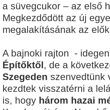
a süvegcukor – az első h
Megkezdődött az új egye
megalakításának az elők
A bajnoki rajton - idege
Építőktől
, de a követke
Szegeden
szenvedtünk v
kezdtek visszatérni a le
is, hogy
három hazai m