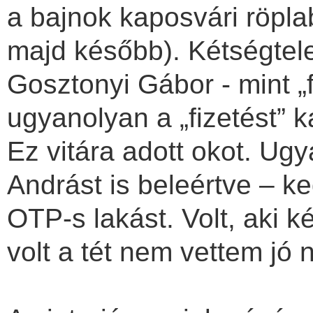
a bajnok kaposvári röpla
majd később). Kétségtele
Gosztonyi Gábor - mint „f
ugyanolyan a „fizetést” k
Ez vitára adott okot. Ug
Andrást is beleértve – 
OTP-s lakást. Volt, aki k
volt a tét nem vettem jó 