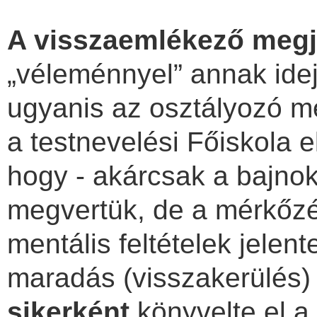
A visszaemlékező meg
„véleménnyel” annak ide
ugyanis az osztályozó m
a testnevelési Főiskola e
hogy - akárcsak a bajno
megvertük, de a mérkőz
mentális feltételek jelent
maradás (visszakerülés)
sikerként
könyvelte el a