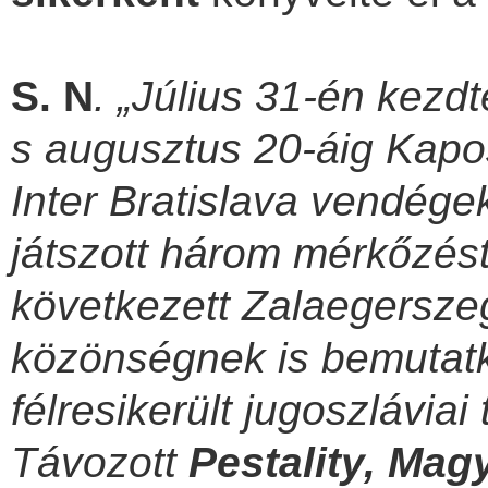
S. N
. „Július 31-én kezdt
s augusztus 20-áig Kapo
Inter Bratislava vendég
játszott három mérkőzés
következett Zalaegersze
közönségnek is bemutatk
félresikerült jugoszláviai
Távozott
Pestality, Magy