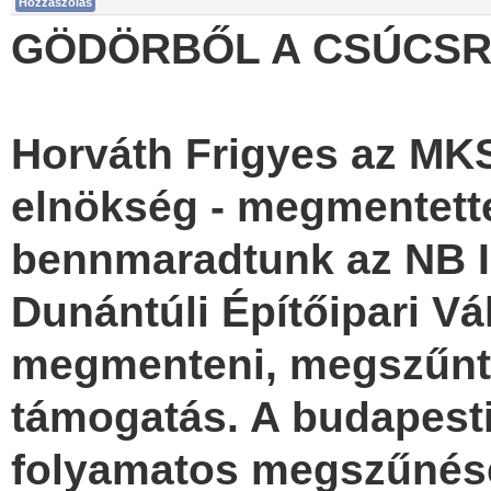
Hozzászólás
GÖDÖRBŐL A CSÚCSRA
Horváth Frigyes az MKSZ
elnökség - megmentette
bennmaradtunk az NB I
Dunántúli Építőipari Vá
megmenteni, megszűnt a
támogatás. A budapest
folyamatos megszűnése