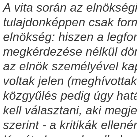
A vita során az
elnökségi
tulajdonképpen csak for
elnökség: hiszen a legf
megkérdezése nélkül dönt
az elnök személyével k
voltak jelen (meghívotta
közgyűlés pedig úgy hatá
kell választani, aki meg
szerint - a kritikák elle