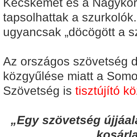
Kecskemét és a Nagykőrö
tapsolhattak a szurkoló
ugyancsak „döcögött a s
Az országos szövetség de
közgyűlése miatt a Som
Szövetség is
tisztújító k
„Egy szövetség újjáal
kosárl