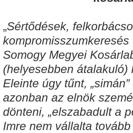
„
Sértődések,
felkorbácso
kompromisszumkeresés vo
Somogy Megyei Kosárlab
(helyesebben átalakuló)
Eleinte úgy tűnt, „simán”
azonban az elnök személ
dönteni, „elszabadult a p
Imre nem vállalta tovább 