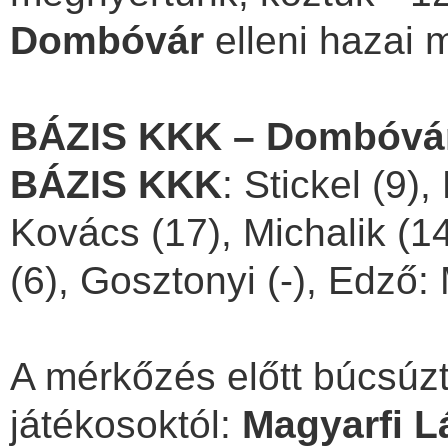
Dombóvár
elleni hazai 
BÁZIS KKK – Dombóvári
BÁZIS KKK
: Stickel (9),
Kovács (17), Michalik (14
(6), Gosztonyi (-), Edző
A mérkőzés előtt búcsúz
játékosoktól:
Magyarfi L