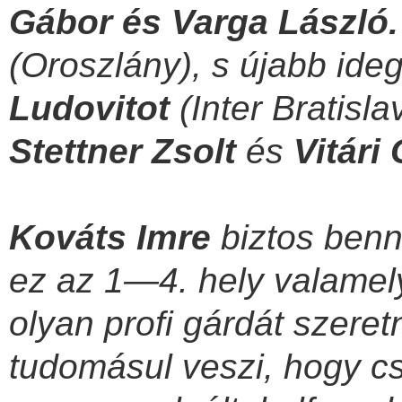
Gábor és Varga László.
(Oroszlány), s újabb ide
Ludovitot
(Inter Bratislav
Stettner Zsolt
és
Vitári
Kováts Imre
biztos benn
ez az 1—4. hely valamely
olyan profi gárdát szeret
tudomásul veszi, hogy c