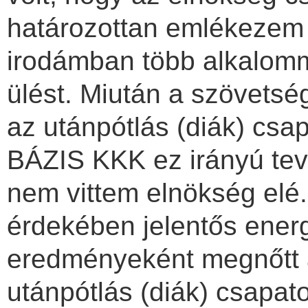
határozottan emlékezem 
irodámban több alkalomma
ülést. Miután a szövetség
az utánpótlás (diák) cs
BÁZIS KKK ez irányú te
nem vittem elnökség elé
érdekében jelentős ene
eredményeként megnőtt 
utánpótlás (diák) csapat