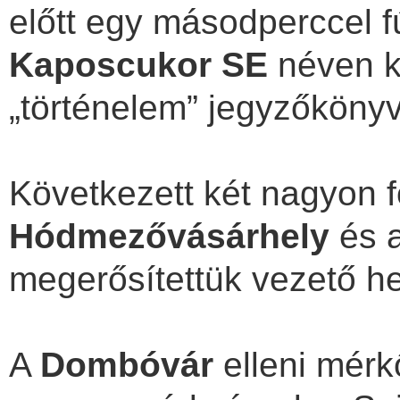
előtt egy másodperccel fú
Kaposcukor SE
néven k
„történelem” jegyzőkönyv
Következett két nagyon 
Hódmezővásárhely
és 
megerősítettük vezető he
A
Dombóvár
elleni mérk