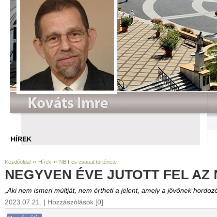
HÍREK
»
»
Kezdőoldal
Hírek
NB I-es csapat története
NEGYVEN ÉVE JUTOTT FEL AZ NB 
„Aki nem ismeri múltját, nem értheti a jelent, amely a jövőnek hordoz
2023.07.21. |
Hozzászólások [0]