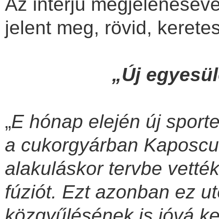
Az interjú megjelenéséve
jelent meg, rövid, kerete
„Új egyesü
„
E hónap elején új sport
a cukorgyárban Kaposcu
alakuláskor tervbe vetté
fúziót. Ezt azonban ez u
közgyűlésének is jóvá ke