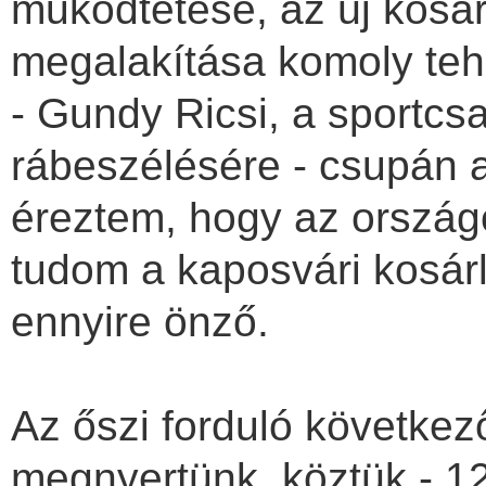
működtetése, az új kosá
megalakítása komoly tehet
- Gundy Ricsi, a sportcsa
rábeszélésére - csupán a
éreztem, hogy az orszá
tudom a kaposvári kosárl
ennyire önző.
Az őszi forduló követke
megnyertünk, köztük - 120