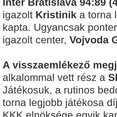
Inter Bratislava 94:89 (
igazolt
Kristinik
a torna 
kapta. Ugyancsak ponter
igazolt center,
Vojvoda
A visszaemlékező meg
alkalommal vett rész a
S
Játékosuk, a rutinos be
torna legjobb játékosa 
KKK elnöksége egyik kap