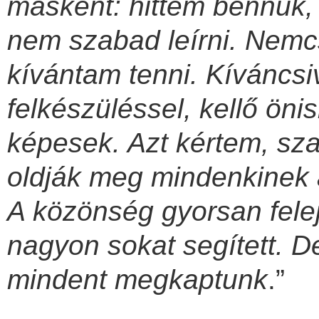
másként: hittem bennük, 
nem szabad leírni. Nemc
kívántam tenni. Kíváncsi
felkészüléssel, kellő öni
képesek. Azt kértem, sza
oldják meg mindenkinek a
A közönség gyorsan felejt
nagyon sokat segített. D
mindent megkaptunk
.”