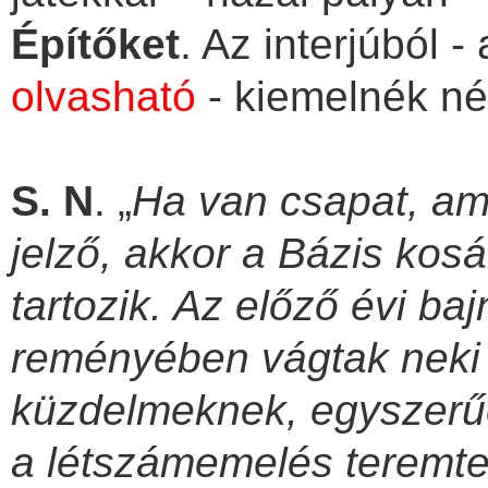
Építőket
. Az
interjúból 
olvasható
- kiemelnék né
S. N
. „
Ha van csapat, ame
jelző, akkor a Bázis
kosá
tartozik. Az előző évi ba
reményében vágtak neki 
küzdelmeknek, egyszerűe
a létszámemelés teremte