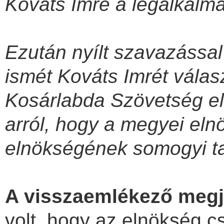
Kováts Imre a legalkalma
Ezután nyílt szavazássa
ismét Kováts Imrét vála
Kosárlabda Szövetség el
arról, hogy a megyei el
elnökségének somogyi ta
A visszaemlékező meg
volt, hogy az elnökség c