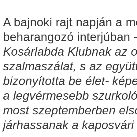
A bajnoki rajt napján a 
beharangozó interjúban - í
Kosárlabda Klubnak az os
szalmaszálat, s az együt
bizonyította be élet- kép
a legvérmesebb szurkolók
most szeptemberben els
járhassanak a kaposvári 