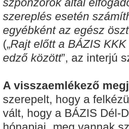
szponzorok által elfogado
szereplés esetén számít
egyébként az egész öszt
(„
Rajt előtt a BÁZIS KKK
edző között
”, az interjú
A visszaemlékező meg
szerepelt, hogy a felkéz
vált, hogy a BÁZIS Dél-Du
hónapjai „meg vannak sz