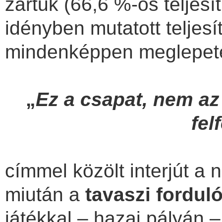
zártuk (66,6 %-os teljesí
idényben mutatott teljes
mindenképpen meglepetés
„
Ez a csapat, nem az
fel
címmel közölt interjút a
miután a
tavaszi fordul
játékkal – hazai pályán 