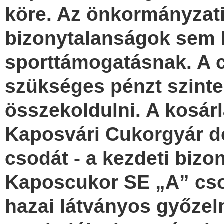
köre. Az önkormányzati
bizonytalanságok sem 
sporttámogatásnak. A
szükséges pénzt szinte 
összekoldulni. A kosár
Kaposvári Cukorgyár d
csodát - a kezdeti bizo
Kaposcukor SE „A” csop
hazai látványos győze