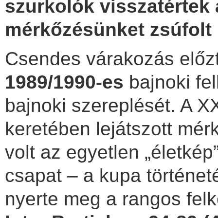
szurkolók visszatértek 
mérkőzésünket zsúfolt l
Csendes várakozás előz
1989/1990-es
bajnoki fel
bajnoki szereplését. A X
keretében lejátszott mér
volt az egyetlen „életkép
csapat – a kupa történe
nyerte meg a rangos felk