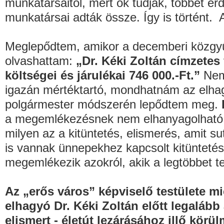
munkatársaitól, mert ők tudják, többet é
munkatársai adták össze. Így is történt. 
Meglepődtem, amikor a decemberi közgyűl
olvashattam:
„Dr. Kéki Zoltán címzetes
költségei és járulékai 746 000.-Ft.”
Nem
igazán mértéktartó, mondhatnám az elhag
polgármester módszerén lepődtem meg.
a megemlékezésnek nem elhanyagolható f
milyen az a kitüntetés, elismerés, amit 
is vannak ünnepekhez kapcsolt kitünteté
megemlékezik azokról, akik a legtöbbet te
Az „erős város” képviselő testülete mié
elhagyó Dr. Kéki Zoltán előtt legalább
elismert - életút lezárásához illő kör