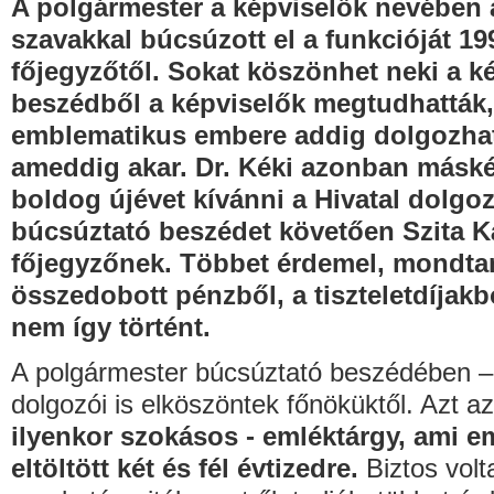
A polgármester a képviselők nevében 
szavakkal búcsúzott el a funkcióját 19
főjegyzőtől. Sokat köszönhet neki a ké
beszédből a képviselők megtudhatták, a
emblematikus embere addig dolgozhato
ameddig akar. Dr. Kéki azonban máskén
boldog újévet kívánni a Hivatal dolg
búcsúztató beszédet követően Szita Ká
főjegyzőnek. Többet érdemel, mondta
összedobott pénzből, a tiszteletdíjakbó
nem így történt.
A polgármester búcsúztató beszédében – 
dolgozói is elköszöntek főnöküktől. Azt 
ilyenkor szokásos - emléktárgy, ami eml
eltöltött két és fél évtizedre.
Biztos vol