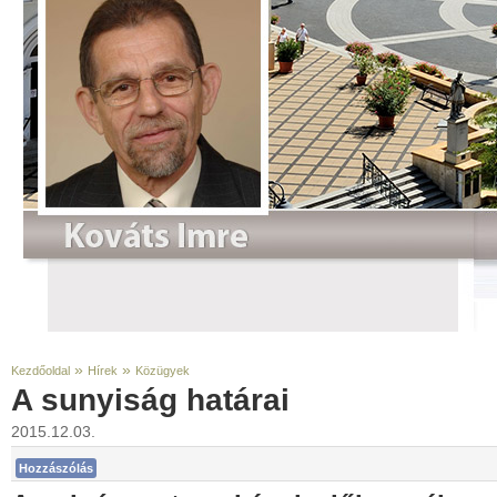
»
»
Kezdőoldal
Hírek
Közügyek
A sunyiság határai
2015.12.03.
Hozzászólás