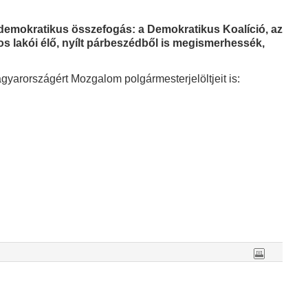
i demokratikus összefogás: a Demokratikus Koalíció, az
os lakói élő, nyílt párbeszédből is megismerhessék,
Magyarországért Mozgalom polgármesterjelöltjeit is: