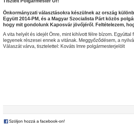
Tisztelt Polgármester Úr!
Önkormányzati választásokra készülnek az ország különböz
Együtt 2014-PM, és a Magyar Szocialista Párt közös polgár
hogy mit gondolunk Kaposvár jövőjéről. Feltételezem, hog
A vita helyét és idejét Önre, mint kihívott félre bízom. Egyút
legyenek részesei ennek a vitának. Meggyőződésem, a nyilván
Válaszát várva, tisztelettel: Kováts Imre polgármesterjelölt
Szóljon hozzá a facebook-on!