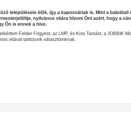
ő településein élők, így a kaposváriak is. Mint a baloldal
mesterjelöltje, nyilvános vitára hívom Önt azért, hogy a vár
y Ön is ennek a híve.
tal felkértem Felder Frigyest, az LMP, és Kiss Tamást, a JOBBIK 
os vitával tartozunk választóinknak.