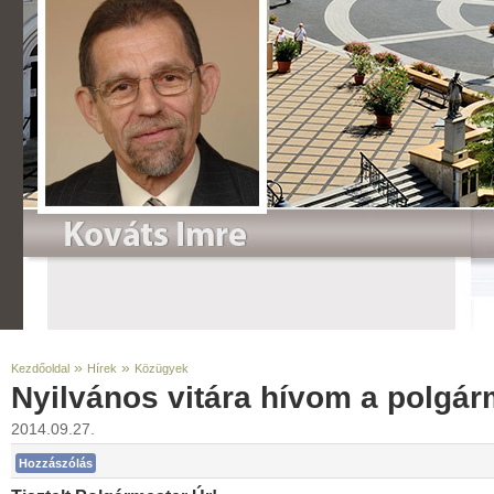
»
»
Kezdőoldal
Hírek
Közügyek
Nyilvános vitára hívom a polgár
2014.09.27.
Hozzászólás